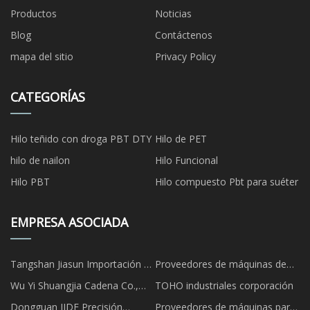
Productos
Noticias
Blog
Contáctenos
mapa del sitio
Privacy Policy
CATEGORÍAS
Hilo teñido con droga PBT DTY
Hilo de PET
hilo de nailon
Hilo Funcional
Hilo PBT
Hilo compuesto Pbt para suéter
EMPRESA ASOCIADA
Tangshan Jiasun Importación Y
Proveedores de máquinas de
Exportación Co., Ltd
corte
Wu Yi Shuangjia Cadena Co.,
TOHO industriales corporación
Ltd
Dongguan JIDE Precisión
Proveedores de máquinas para