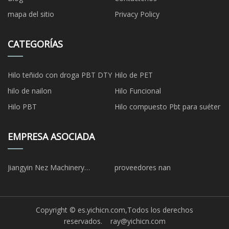
mapa del sitio
Privacy Policy
CATEGORÍAS
Hilo teñido con droga PBT DTY
Hilo de PET
hilo de nailon
Hilo Funcional
Hilo PBT
Hilo compuesto Pbt para suéter
EMPRESA ASOCIADA
Jiangyin Nez Machinery
proveedores nan
Technology Co., Ltd
Copyright © es.yichicn.com,Todos los derechos
reservados.
ray@yichicn.com