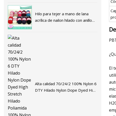
Có
Ca
Hilo para tejer a mano de lana
pr
acrílica de nailon hilado con anillo
de lujo personalizado
De
PBT
¿Qu
El 
uti
aut
Alta calidad 70/24/2 100% Nylon 6
mic
DTY Hilado Nylon Dope Dyed High
ela
Stretch Hilado Poliamida 100%
H2O
Nylon Hilado Hilo de calcetines
emp