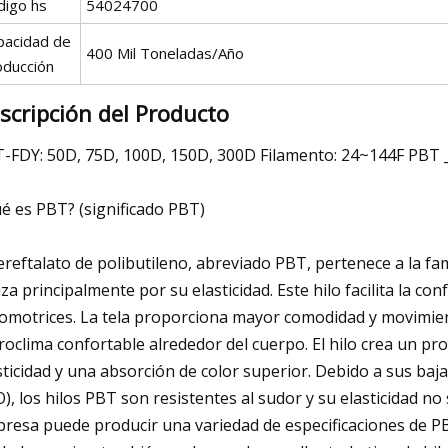
digo hs
54024700
pacidad de
400 Mil Toneladas/Año
oducción
scripción del Producto
-FDY: 50D, 75D, 100D, 150D, 300D Filamento: 24~144F PBT 
é es PBT? (significado PBT)
tereftalato de polibutileno, abreviado PBT, pertenece a la fami
liza principalmente por su elasticidad. Este hilo facilita la c
omotrices. La tela proporciona mayor comodidad y movimien
roclima confortable alrededor del cuerpo. El hilo crea un p
sticidad y una absorción de color superior. Debido a sus baj
), los hilos PBT son resistentes al sudor y su elasticidad 
resa puede producir una variedad de especificaciones de