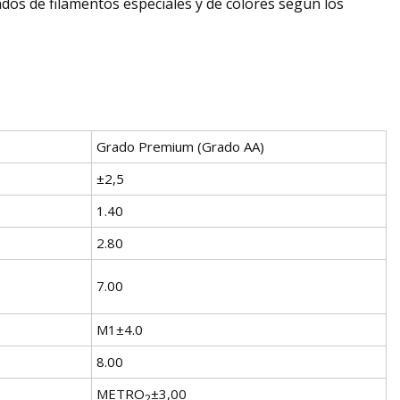
ados de filamentos especiales y de colores según los
Grado Premium (Grado AA)
±2,5
1.40
2.80
7.00
M1±4.0
8.00
METRO
±3,00
2