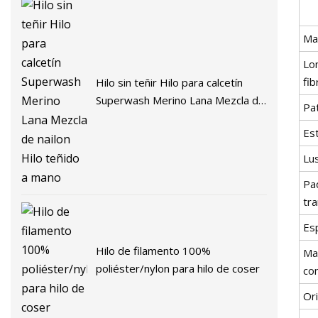
Mat
Lo
fib
Hilo sin teñir Hilo para calcetín
Superwash Merino Lana Mezcla de
Pa
nailon Hilo teñido a mano
Es
Lu
Pa
tr
Esp
Hilo de filamento 100%
Ma
poliéster/nylon para hilo de coser
co
Or