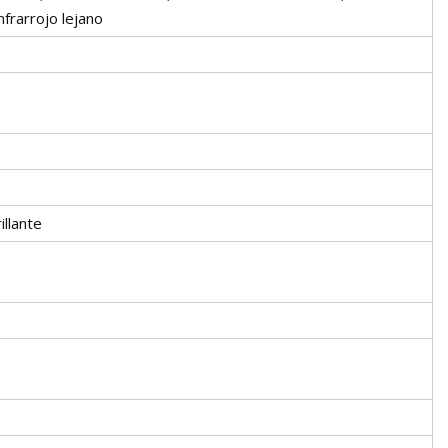
nfrarrojo lejano
llante