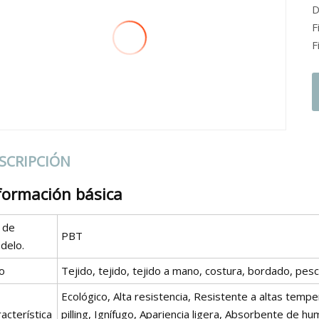
D
F
F
SCRIPCIÓN
formación básica
 de
PBT
delo.
o
Tejido, tejido, tejido a mano, costura, bordado, pes
Ecológico, Alta resistencia, Resistente a altas tempera
acterística
pilling, Ignífugo, Apariencia ligera, Absorbente de h