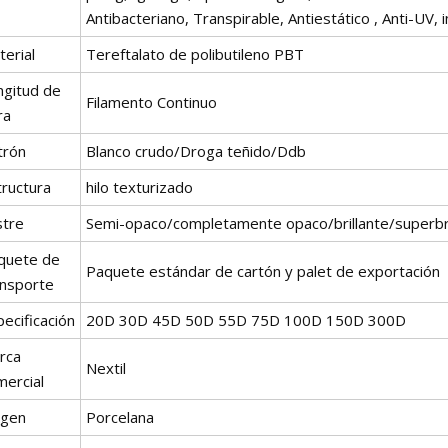
Antibacteriano, Transpirable, Antiestático , Anti-UV, i
erial
Tereftalato de polibutileno PBT
ngitud de
Filamento Continuo
ra
trón
Blanco crudo/Droga teñido/Ddb
tructura
hilo texturizado
stre
Semi-opaco/completamente opaco/brillante/superbri
quete de
Paquete estándar de cartón y palet de exportación
ansporte
ecificación
20D 30D 45D 50D 55D 75D 100D 150D 300D
rca
Nextil
mercial
igen
Porcelana