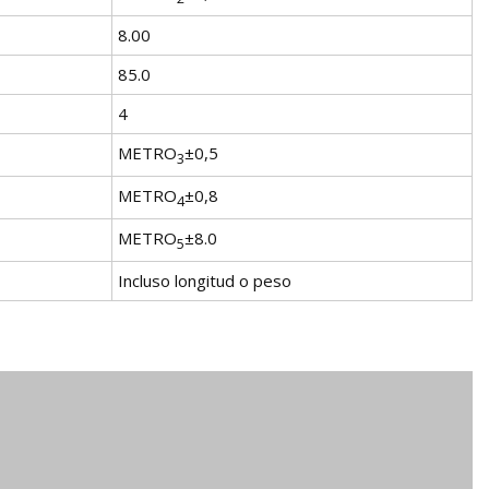
8.00
85.0
4
METRO
±0,5
3
METRO
±0,8
4
METRO
±8.0
5
Incluso longitud o peso