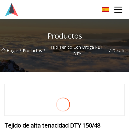
Guangdong BrightForward Ventures Co., Ltd.
Productos
Hilo Teñido Con Droga PBT
/
/
/
Hogar
Productos
Detalles
DTY
Tejido de alta tenacidad DTY 150/48