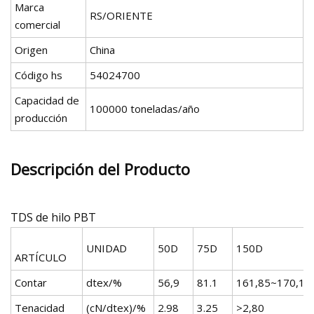
Marca
RS/ORIENTE
comercial
Origen
China
Código hs
54024700
Capacidad de
100000 toneladas/año
producción
Descripción del Producto
TDS de hilo PBT
UNIDAD
50D
75D
150D
ARTÍCULO
Contar
dtex/%
56,9
81.1
161,85~170,15
Tenacidad
(cN/dtex)/%
2.98
3.25
>2,80