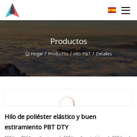
Guangdong BrightForward Ventures Co., Ltd.
Productos
/
/
/
Hogar
Productos
Hilo PBT
Detalles
Hilo de poliéster elástico y buen
estiramiento PBT DTY