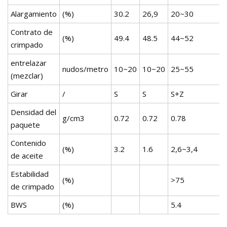
Alargamiento
(%)
30.2
26,9
20~30
Contrato de
(%)
49.4
48.5
44~52
crimpado
entrelazar
nudos/metro
10~20
10~20
25~55
(mezclar)
Girar
/
S
S
S+Z
Densidad del
g/cm3
0.72
0.72
0.78
paquete
Contenido
(%)
3.2
1.6
2,6~3,4
de aceite
Estabilidad
(%)
>75
de crimpado
BWS
(%)
5.4